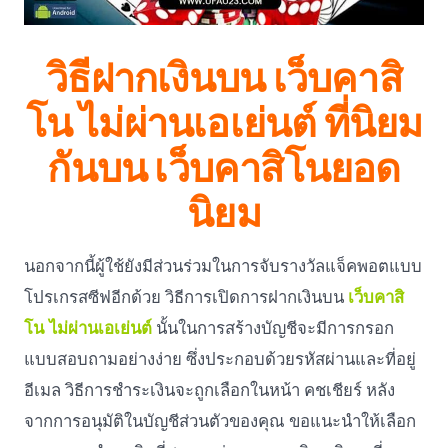
วิธีฝากเงินบน เว็บคาสิ
โน ไม่ผ่านเอเย่นต์ ที่นิยม
กันบน เว็บคาสิโนยอด
นิยม
นอกจากนี้ผู้ใช้ยังมีส่วนร่วมในการจับรางวัลแจ็คพอตแบบ
โปรเกรสซีฟอีกด้วย วิธีการเปิดการฝากเงินบน
เว็บคาสิ
โน ไม่ผ่านเอเย่นต์
นั้นในการสร้างบัญชีจะมีการกรอก
แบบสอบถามอย่างง่าย ซึ่งประกอบด้วยรหัสผ่านและที่อยู่
อีเมล วิธีการชำระเงินจะถูกเลือกในหน้า คชเชียร์ หลัง
จากการอนุมัติในบัญชีส่วนตัวของคุณ ขอแนะนำให้เลือก