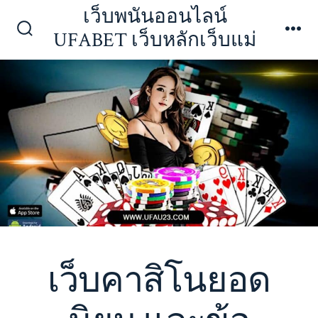
ข้าม
เว็บพนันออนไลน์
ไป
UFABET เว็บหลักเว็บแม่
ปุ่ม
เมนู
ยัง
เปิด
ปิด
เนื้อหา
การ
ค้นหา
เว็บคาสิโนยอด