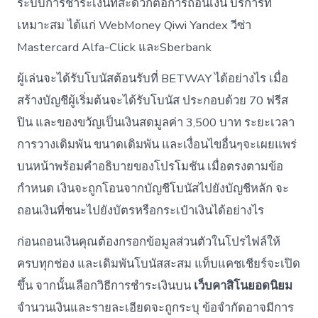
ระบบการชำระเงินที่สะดวกต่อการถอนเงิน บริการที่
เหมาะสม ได้แก่ WebMoney Qiwi Yandex วีซ่า
Mastercard Alfa-Click และSberbank
ผู้เล่นจะได้รับโบนัสต้อนรับที่ BETWAY ได้อย่างไร เมื่อ
สร้างบัญชีผู้เริ่มต้นจะได้รับโบนัส ประกอบด้วย 70 ฟรีส
ปิน และของขวัญเป็นเงินสดมูลค่า 3,500 บาท ระยะเวลา
การวางเดิมพัน ขนาดเดิมพัน และเงื่อนไขอื่นๆจะเผยแพร่
บนหน้าพร้อมคำอธิบายของโปรโมชัน เมื่อตรงตามข้อ
กำหนด เงินจะถูกโอนจากบัญชีโบนัสไปยังบัญชีหลัก จะ
ถอนเงินที่ชนะไปยังบัตรหรือกระเป๋าเงินได้อย่างไร
ก่อนถอนเงินคุณต้องกรอกข้อมูลส่วนตัวในโปรไฟล์ให้
ครบทุกช่อง และเดิมพันโบนัสสะสม แท็บแคชเชียร์จะเปิด
ขึ้น จากนั้นเลือกวิธีการชำระเงินบน
เว็บคาสิโนยอดนิยม
จำนวนเงินและรายละเอียดจะถูกระบุ ข้อจำกัดอาจมีการ