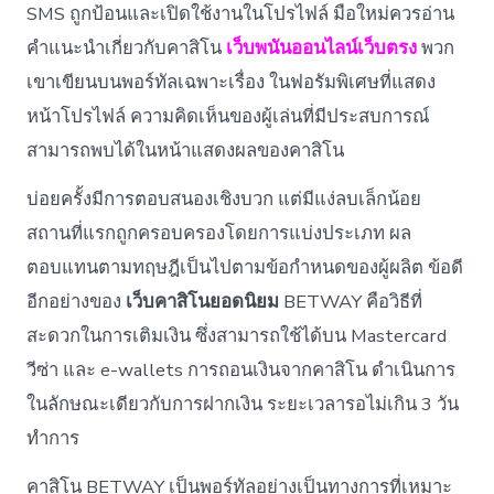
SMS ถูกป้อนและเปิดใช้งานในโปรไฟล์ มือใหม่ควรอ่าน
คำแนะนำเกี่ยวกับคาสิโน
เว็บพนันออนไลน์เว็บตรง
พวก
เขาเขียนบนพอร์ทัลเฉพาะเรื่อง ในฟอรัมพิเศษที่แสดง
หน้าโปรไฟล์ ความคิดเห็นของผู้เล่นที่มีประสบการณ์
สามารถพบได้ในหน้าแสดงผลของคาสิโน
บ่อยครั้งมีการตอบสนองเชิงบวก แต่มีแง่ลบเล็กน้อย
สถานที่แรกถูกครอบครองโดยการแบ่งประเภท ผล
ตอบแทนตามทฤษฎีเป็นไปตามข้อกำหนดของผู้ผลิต ข้อดี
อีกอย่างของ
เว็บคาสิโนยอดนิยม
BETWAY คือวิธีที่
สะดวกในการเติมเงิน ซึ่งสามารถใช้ได้บน Mastercard
วีซ่า และ e-wallets การถอนเงินจากคาสิโน ดำเนินการ
ในลักษณะเดียวกับการฝากเงิน ระยะเวลารอไม่เกิน 3 วัน
ทำการ
คาสิโน BETWAY เป็นพอร์ทัลอย่างเป็นทางการที่เหมาะ