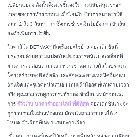
เปลี่ยนแปลง ดังนั้นจึงควรชี้แจงในการสนับสนุน ระยะ
เวลาของการทำธุรกรรม เมื่อโอนไปยังบัตรธนาคารใช้
เวลา 2 ถึง 3 วันทำการ ซึ่งการชำระเงินไปยังกระเป๋าเงิน
จะดำเนินการเร็วขึ้น
ในคาสิโน BETWAY มีเครื่องอะไรบ้าง คอลเล็กชันนี้
ประกอบด้วยความแปลกใหม่ของการพนัน และสล็อตที่
ผ่านการทดสอบตามเวลา พวกเขาแตกต่างกันในประเภท
โครงสร้างของฟิลด์หลัก และลักษณะทางเทคนิคอื่นๆแบ
ล็กแจ็คและรูเล็ตที่นำเสนอ มีเกมเจ้ามือสดที่เล่นตามเวลา
จริง คุณสามารถดูการกระทำของเจ้ามือบนหน้าจอและ
การ
รีวีวเว็บ บาคาร่าออนไลน์ ที่ดีที่สุด
คอลเลกชันเกมจะ
ถูกรวบรวมในส่วนห้องเกม นักพนันสามารถเล่นได้ 2
โหมด ตัวเลือกที่เหมาะสมจะถูกเลือก
เมื่อคุณวางเคอร์เซอร์ไว้เหนือภาพพื้นหลัง หลังจากเปลี่ยน