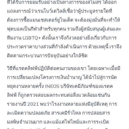
ที่ได้รับการยอมรับอย่างเป็นทางการของสโมสร ได้ออก
แถลงการณ์ว่าเรนโบว์เดวิลส์เชื่อว่าผู้ประมูลรายใดที่
ต้องการซื้อแมนเชสเตอร์ยูไนเต็ด จะต้องมุ่งมั่นที่จะทำให้
ฟุตบอลเป็นกีฬาสำหรับทุกคน รวมถึงผู้สนับสนุนผู้เล่นและ
ทีมงาน LGBTQ+ ดังนั้นเราจึงกังวลอย่างยิ่งเกี่ยวกับการ
ประกวดราคาบางส่วนที่กำลังดำเนินการ ด้วยเหตุนี้ เราจึง
ติดตามกระบวนการปัจจุบันอย่างใกล้ชิด
วิธีที่แรตคลิฟฟ์ปฏิบัติต่อคนงานของเขา โดยเฉพาะเมื่อมี
การเปลี่ยนแปลงโครงการเงินบำนาญ ได้นำไปสู่การนัด
หยุดงานหลายครั้ง INEOS บริษัทเคมีภัณฑ์ของแรตค
ลิฟฟ์ ก็ถูกตรวจสอบผลกระทบต่อสิ่งแวดล้อมเช่นกัน
รายงานปี 2021 พบว่าโรงงานหลายแห่งมีอุบัติเหตุ การ
ละเมิดความปลอดภัย สารเคมีรั่วไหล การปล่อยสาร
มลพิษจำนวนมาก และแม้แต่ไฟไหม้และการระเบิด