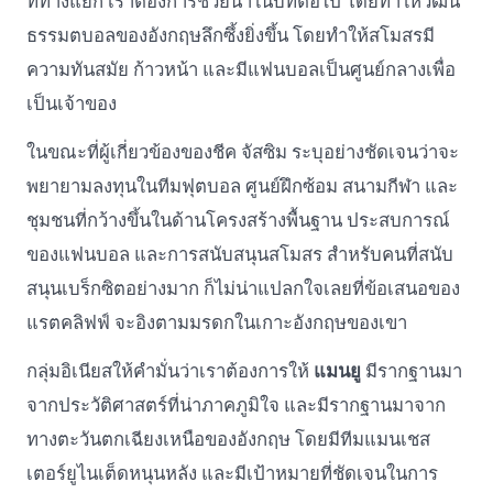
ที่ทางแยก เราต้องการช่วยนำในบทต่อไป โดยทำให้วัฒน
ธรรมตบอลของอังกฤษลึกซึ้งยิ่งขึ้น โดยทำให้สโมสรมี
ความทันสมัย ​​ก้าวหน้า และมีแฟนบอลเป็นศูนย์กลางเพื่อ
เป็นเจ้าของ
ในขณะที่ผู้เกี่ยวข้องของชีค จัสซิม ระบุอย่างชัดเจนว่าจะ
พยายามลงทุนในทีมฟุตบอล ศูนย์ฝึกซ้อม สนามกีฬา และ
ชุมชนที่กว้างขึ้นในด้านโครงสร้างพื้นฐาน ประสบการณ์
ของแฟนบอล และการสนับสนุนสโมสร สำหรับคนที่สนับ
สนุนเบร็กซิตอย่างมาก ก็ไม่น่าแปลกใจเลยที่ข้อเสนอของ
แรตคลิฟฟ์ จะอิงตามมรดกในเกาะอังกฤษของเขา
กลุ่มอิเนียสให้คำมั่นว่าเราต้องการให้
แมนยู
มีรากฐานมา
จากประวัติศาสตร์ที่น่าภาคภูมิใจ และมีรากฐานมาจาก
ทางตะวันตกเฉียงเหนือของอังกฤษ โดยมีทีมแมนเชส
เตอร์ยูไนเต็ดหนุนหลัง และมีเป้าหมายที่ชัดเจนในการ