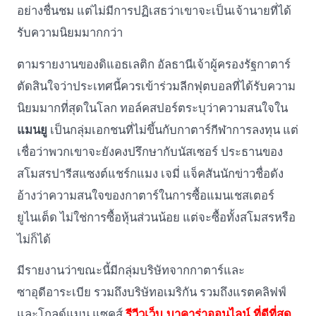
อย่างชื่นชม แต่ไม่มีการปฏิเสธว่าเขาจะเป็นเจ้านายที่ได้
รับความนิยมมากกว่า
ตามรายงานของดิแอธเลติก อัลธานีเจ้าผู้ครองรัฐกาตาร์
ตัดสินใจว่าประเทศนี้ควรเข้าร่วมลีกฟุตบอลที่ได้รับความ
นิยมมากที่สุดในโลก ทอล์คสปอร์ตระบุว่าความสนใจใน
แมนยู
เป็นกลุ่มเอกชนที่ไม่ขึ้นกับกาตาร์กีฬาการลงทุน แต่
เชื่อว่าพวกเขาจะยังคงปรึกษากับนัสเซอร์ ประธานของ
สโมสรปารีสแซงต์แชร์กแมง เจมี่ แจ็คสันนักข่าวชื่อดัง
อ้างว่าความสนใจของกาตาร์ในการซื้อแมนเชสเตอร์
ยูไนเต็ด ไม่ใช่การซื้อหุ้นส่วนน้อย แต่จะซื้อทั้งสโมสรหรือ
ไม่ก็ได้
มีรายงานว่าขณะนี้มีกลุ่มบริษัทจากกาตาร์และ
ซาอุดีอาระเบีย รวมถึงบริษัทอเมริกัน รวมถึงแรตคลิฟฟ์
และโกลด์แมน แซคส์
รีวีวเว็บ บาคาร่าออนไลน์ ที่ดีที่สุด