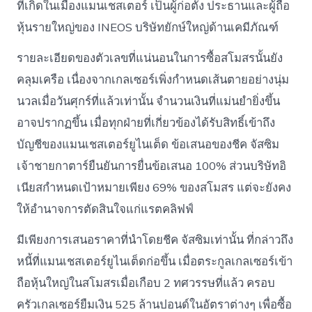
ที่เกิดในเมืองแมนเชสเตอร์ เป็นผู้ก่อตั้ง ประธานและผู้ถือ
หุ้นรายใหญ่ของ INEOS บริษัทยักษ์ใหญ่ด้านเคมีภัณฑ์
รายละเอียดของตัวเลขที่แน่นอนในการซื้อสโมสรนั้นยัง
คลุมเครือ เนื่องจากเกลเซอร์เพิ่งกำหนดเส้นตายอย่างนุ่ม
นวลเมื่อวันศุกร์ที่แล้วเท่านั้น จำนวนเงินที่แม่นยำยิ่งขึ้น
อาจปรากฏขึ้น เมื่อทุกฝ่ายที่เกี่ยวข้องได้รับสิทธิ์เข้าถึง
บัญชีของแมนเชสเตอร์ยูไนเต็ด ข้อเสนอของชีค จัสซิม
เจ้าชายกาตาร์ยืนยันการยื่นข้อเสนอ 100% ส่วนบริษัทอิ
เนียสกำหนดเป้าหมายเพียง 69% ของสโมสร แต่จะยังคง
ให้อำนาจการตัดสินใจแก่แรตคลิฟฟ์
มีเพียงการเสนอราคาที่นำโดยชีค จัสซิมเท่านั้น ที่กล่าวถึง
หนี้ที่แมนเชสเตอร์ยูไนเต็ดก่อขึ้น เมื่อตระกูลเกลเซอร์เข้า
ถือหุ้นใหญ่ในสโมสรเมื่อเกือบ 2 ทศวรรษที่แล้ว ครอบ
ครัวเกลเซอร์ยืมเงิน 525 ล้านปอนด์ในอัตราต่างๆ เพื่อซื้อ