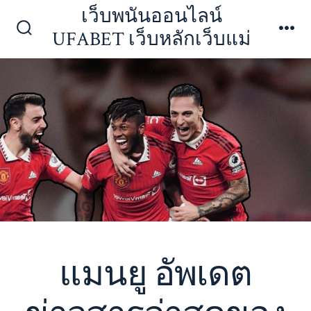
ข้าม
เว็บพนันออนไลน์
ไป
UFABET เว็บหลักเว็บแม่
ปุ่ม
เมนู
ยัง
เปิด
ปิด
เนื้อหา
การ
ค้นหา
แมนยู อัพเดต