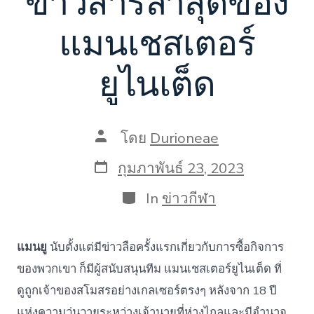
ข่าวสารล่าสุดของ
แมนเชสเตอร์
ยูไนเต็ด
ผู้
โดย
Durioneae
เขียน
เรื่อง
วัน
กุมภาพันธ์ 23, 2023
ที่
ลง
หมวด
In
ข่าวกีฬา
เรื่อง
แมนยู
นับตั้งแต่มีข่าวลือครั้งแรกเกี่ยวกับการซื้อกิจการ
ของพวกเขา ก็มีผู้สนับสนุนทีม แมนเชสเตอร์ยูไนเต็ด ที่
ดูถูกเจ้าของสโมสรอย่างเกลเซอร์ตรงๆ หลังจาก 18 ปี
แห่งความวุ่นวายระหว่างเจ้านายที่ห่างไกลและมีอำนาจ