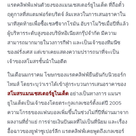
แรตคลิฟฟ์แฟนตัวยงของแมนเชสเตอร์ยูไนเต็ด ที่ถือตั๋ว
ฤดูกาลที่สแตมฟอร์ดบริดจ์ ล้มเหลวในการเสนอราคาใน
นาทีสุดท้ายเพื่อซื้อเชลซีจากโรมัน อับราโมวิชเมื่อปีที่แล้ว
ผู้บริหารระดับสูงของบริษัทอิเนียสกรุ๊ปจํากัด มีความ
สามารถมากมายในวงการกีฬา และเป็นเจ้าของทีมนีซ
ของฝรั่งเศส แต่เขาเคยแสดงความปรารถนาที่จะเป็น
เจ้าของสโมสรชั้นนำในอดีต
ในเดือนมกราคม โฆษกของแรตคลิฟฟ์ยืนยันกับนิวยอร์ก
ไทมส์ โดยระบุว่าเราได้เข้าสู่กระบวนการเสนอราคาของ
สโมสรแมนเชสเตอร์ยูไนเต็ด
อย่างเป็นทางการ แมนฯ
ยูไนเต็ดเป็นเจ้าของโดยตระกูลเกลเซอร์ตั้งแต่ปี 2005
ความโกรธของแฟนบอลเพิ่มขึ้นในช่วงไม่กี่ปีที่ผ่านมาจาก
ผลงานที่ย่ำแย่ การจ่ายเงินปันผลที่ไม่เป็นที่นิยม และเรื่อง
อื้อฉาวของยูฟ่าซูเปอร์ลีก แรตคลิฟฟ์เคยพูดถึงเกลเซอร์