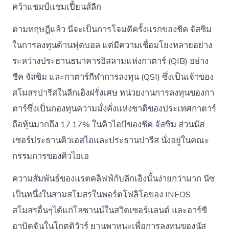
คว้าแชมป์แชมเปี้ยนส์ลีก
ตามทฤษฎีแล้ว นี่จะเป็นการโจมตีครั้งแรกของชีค จัสซิม
ในการลงทุนด้านฟุตบอล แต่มีความเชื่อมโยงหลายอย่าง
ระหว่างประธานธนาคารอิสลามแห่งกาตาร์ (QIB) อย่าง
ชีค จัสซิม และกาตาร์กีฬาการลงทุน (QSI) ซึ่งเป็นเจ้าของ
สโมสรปารีสในลีกเอิงฝรั่งเศษ หน่วยงานการลงทุนของกา
ตาร์ซึ่งเป็นกองทุนความมั่งคั่งแห่งชาติของประเทศกาตาร์
ถือหุ้นมากถึง 17.17% ในคิวไอบีของชีค จัสซิม ส่วนนัส
เซอร์ประธานคิวเอสไอและประธานปารีส นั่งอยู่ในคณะ
กรรมการของคิวไอเอ
ความสัมพันธ์ของแรตคลิฟฟ์กับลีกเอิงนั้นง่ายกว่ามาก นีซ
เป็นหนึ่งในสามสโมสรในพอร์ตโฟลิโอของ INEOS
สโมสรอื่นๆได้แก่โลซานน์ในสวิตเซอร์แลนด์ และอาร์ซี
อาบิดจันในโกตดิวัวร์ ยานพาหนะเพื่อการลงทุนของนัส