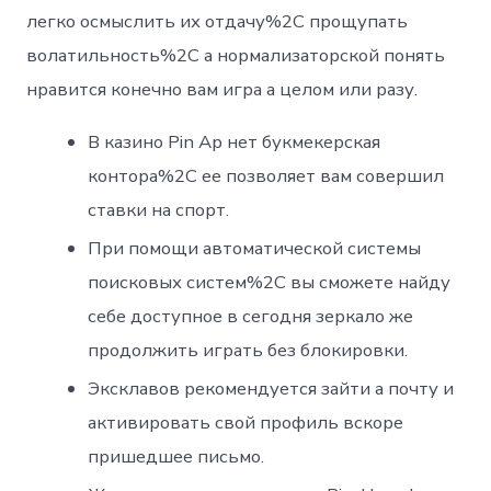
легко осмыслить их отдачу%2C прощупать
волатильность%2C а нормализаторской понять
нравится конечно вам игра а целом или разу.
В казино Pin Ap нет букмекерская
контора%2C ее позволяет вам совершил
ставки на спорт.
При помощи автоматической системы
поисковых систем%2C вы сможете найду
себе доступное в сегодня зеркало же
продолжить играть без блокировки.
Эксклавов рекомендуется зайти а почту и
активировать свой профиль вскоре
пришедшее письмо.