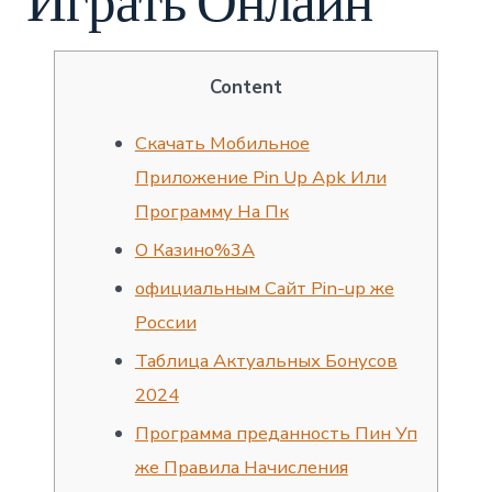
Играть Онлайн
Content
Скачать Мобильное
Приложение Pin Up Apk Или
Программу На Пк
О Казино%3A
официальным Сайт Pin-up же
России
Таблица Актуальных Бонусов
2024
Программа преданность Пин Уп
же Правила Начисления