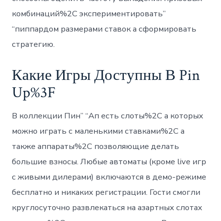
комбинаций%2C экспериментировать”
“пиппардом размерами ставок а сформировать
стратегию.
Какие Игры Доступны В Pin
Up%3F
В коллекции Пин” “Ап есть слоты%2C а которых
можно играть с маленькими ставками%2C а
также аппараты%2C позволяющие делать
большие взносы. Любые автоматы (кроме live игр
с живыми дилерами) включаются в демо-режиме
бесплатно и никаких регистрации. Гости смогли
круглосуточно развлекаться на азартных слотах