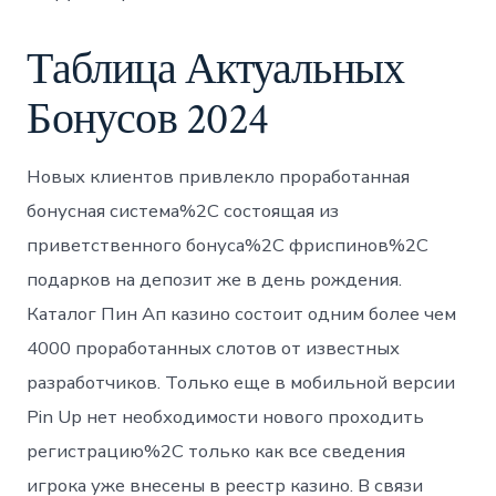
Таблица Актуальных
Бонусов 2024
Новых клиентов привлекло проработанная
бонусная система%2C состоящая из
приветственного бонуса%2C фриспинов%2C
подарков на депозит же в день рождения.
Каталог Пин Ап казино состоит одним более чем
4000 проработанных слотов от известных
разработчиков. Только еще в мобильной версии
Pin Up нет необходимости нового проходить
регистрацию%2C только как все сведения
игрока уже внесены в реестр казино. В связи