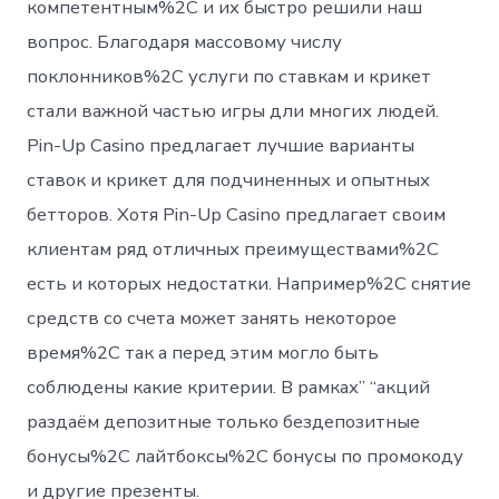
компетентным%2C и их быстро решили наш
вопрос. Благодаря массовому числу
поклонников%2C услуги по ставкам и крикет
стали важной частью игры дли многих людей.
Pin-Up Casino предлагает лучшие варианты
ставок и крикет для подчиненных и опытных
бетторов. Хотя Pin-Up Casino предлагает своим
клиентам ряд отличных преимуществами%2C
есть и которых недостатки. Например%2C снятие
средств со счета может занять некоторое
время%2C так а перед этим могло быть
соблюдены какие критерии. В рамках” “акций
раздаём депозитные только бездепозитные
бонусы%2C лайтбоксы%2C бонусы по промокоду
и другие презенты.