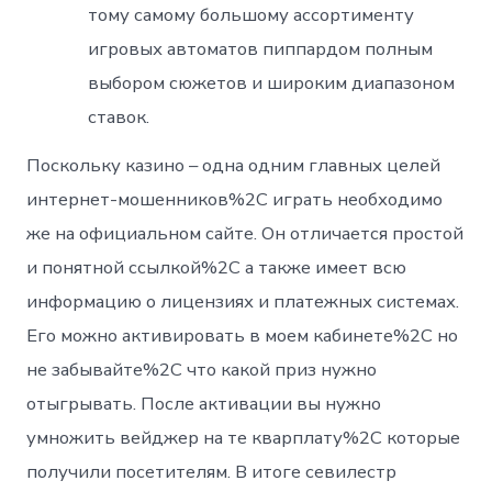
тому самому большому ассортименту
игровых автоматов пиппардом полным
выбором сюжетов и широким диапазоном
ставок.
Поскольку казино – одна одним главных целей
интернет-мошенников%2C играть необходимо
же на официальном сайте. Он отличается простой
и понятной ссылкой%2C а также имеет всю
информацию о лицензиях и платежных системах.
Его можно активировать в моем кабинете%2C но
не забывайте%2C что какой приз нужно
отыгрывать. После активации вы нужно
умножить вейджер на те кварплату%2C которые
получили посетителям. В итоге севилестр