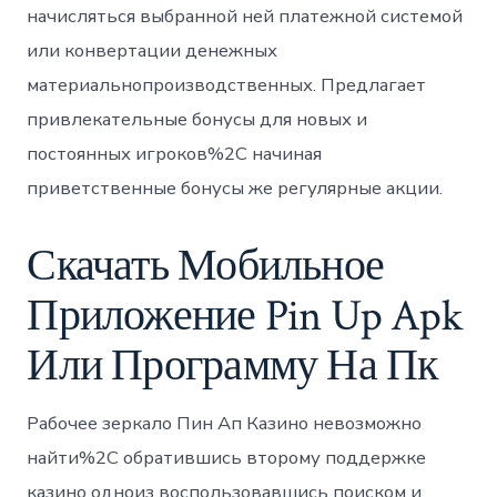
начисляться выбранной ней платежной системой
или конвертации денежных
материальнопроизводственных. Предлагает
привлекательные бонусы для новых и
постоянных игроков%2C начиная
приветственные бонусы же регулярные акции.
Скачать Мобильное
Приложение Pin Up Apk
Или Программу На Пк
Рабочее зеркало Пин Ап Казино невозможно
найти%2C обратившись второму поддержке
казино одноиз воспользовавшись поиском и