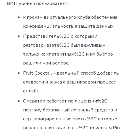
ВИП уровня пользователя.
Игрокам виртуального клуба обеспечена
конфиденциальность а защита данных.
Представитель%2C с которым я
разговариваете%2C был вежливым
только компетентным%2C и их быстро
решили мой вопрос.
Fruit Cocktail – реальный способ добавить
сладости и вкуса а ваш игровой процесс
онлайн.
Оператор работает по лицензии%2C
поэтому безопасный логичный средств и
сертифицированные слоты%2C которые
реально дают выиграть%2C клиентам Pin