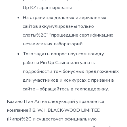
Up KZ гарантированы.
На страницах деловых и зеркальных
сайтов аккумулированы только
слоты%2C” “прошедшие сертификацию
независимых лабораторий.
Того задать вопрос ноунсом поводу
работы Pin Up Casino или узнать
подробности том бонусных предложениях
дли участников и конкурсах с призами в
сайте – обращайтесь в техподдержку.
Казино Пин Ап на следующий управляется
компанией B. W. I. BLACK-WOOD LIMITED
(Кипр)%2C и существует официальную