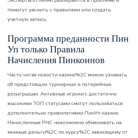
Эксперты отлично разбираются в проблеме и
помогут уяснить с правилами или создать
учетную запись.
Программа преданности Пин
Уп только Правила
Начисления Пинкоинов
Часто читая новости казино%2C можно узнавать
об предстоящих турнирных и лотерейных
розыгрышах. Активные игроки с достаточно
высокими ТОП статусами смогут пользоваться
дополнительно привилегиями ПинУп казино.
Начисленные PNC невозможно обменивать на
мнимые деньги%2C по курсу%2C зависящему от