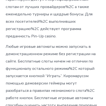
слотам от лучших провайдеров%2C а также
еженедельно турниры и щедрые бонусы. Для
всех посетителей%2C выполнивших
регистрацию%2C действует программа
преданность Pin-Up casino.
Любые игровые автоматы можно запускать в
демонстрационном режиме без регистрации на
сайте. Бесплатные слоты ничем не отличии по
функционалу остального режима%2C который
запускается кнопкой “Играть”. Киромарусом
помощью демоверсии геймеры могут
разобраться а правилах незнакомого слота%2C
работе кнопок. Бесплатные игровые автоматы
способны оценить частоту выпадения призовых