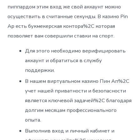
пиппардом этим вход же свой аккаунт можно
осуществить в считанные секунды. В казино Pin
Ap есть букмекерская контора%2C которая
позволяет вам совершили ставки на спорт.
Для этого необходимо верифицировать
аккаунт и обратиться в службу
поддержки.
В нашем виртуальном казино Пин Ап%2C
учет нашей приватности и безопасности
является ключевой задачей%2C благодаря
долгим месяцам профессионального
опыта.
Выполнив вход и личный кабинет и