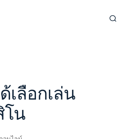
ปุ่ม
เปิด
ปิด
การ
ค้นหา
ด้เลือกเล่น
สิโน
ออนไลน์