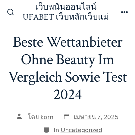
ข้าม
เว็บพนันออนไลน์
ไป
UFABET เว็บหลักเว็บแม่
ปุ่ม
เมนู
ยัง
เปิด
ปิด
เนื้อหา
Beste Wettanbieter
การ
ค้นหา
Ohne Beauty Im
Vergleich Sowie Test
2024
วัน
ผู้
โดย
korn
เมษายน 7, 2025
ที่
เขียน
ลง
เรื่อง
หมวด
In
Uncategorized
เรื่อง