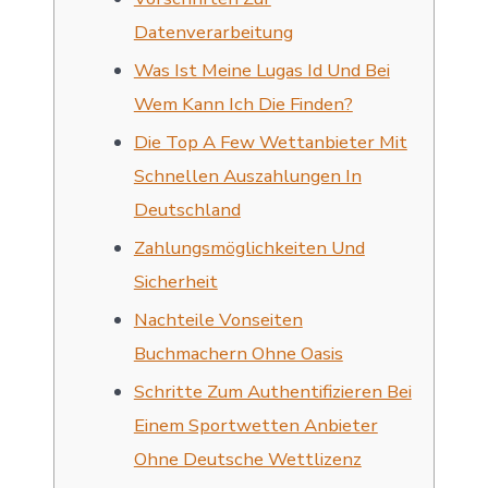
Datenverarbeitung
Was Ist Meine Lugas Id Und Bei
Wem Kann Ich Die Finden?
Die Top A Few Wettanbieter Mit
Schnellen Auszahlungen In
Deutschland
Zahlungsmöglichkeiten Und
Sicherheit
Nachteile Vonseiten
Buchmachern Ohne Oasis
Schritte Zum Authentifizieren Bei
Einem Sportwetten Anbieter
Ohne Deutsche Wettlizenz