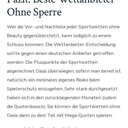
Ohne Sperre
Wer die Vor- und Nachteile jeder Sportwetten ohne
Beauty gegenüberstellt, kann lediglich zu einem
Schluss kommen. Die Wettanbieter-Entscheidung
sollte gegen einen deutschen Anbieter getroffen
werden. Die Pluspunkte der Sportwetten
abgerechnet Oasis überwiegen, sofern man bereit ist
natürlich, ein minimales eigenes Risiko beim
Spielerschutz einzugehen. Sehr stark durchgesetzt
haben sich in den zurückliegenden Monaten zudem
die Quotenboosts. Sie können die Sportwetten ohne
Oasis dann zu dem Teil mit Mega-Quoten spielen.