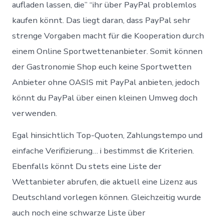
aufladen lassen, die” “ihr über PayPal problemlos
kaufen könnt. Das liegt daran, dass PayPal sehr
strenge Vorgaben macht für die Kooperation durch
einem Online Sportwettenanbieter. Somit können
der Gastronomie Shop euch keine Sportwetten
Anbieter ohne OASIS mit PayPal anbieten, jedoch
könnt du PayPal über einen kleinen Umweg doch
verwenden.
Egal hinsichtlich Top-Quoten, Zahlungstempo und
einfache Verifizierung… i bestimmst die Kriterien.
Ebenfalls könnt Du stets eine Liste der
Wettanbieter abrufen, die aktuell eine Lizenz aus
Deutschland vorlegen können. Gleichzeitig wurde
auch noch eine schwarze Liste über