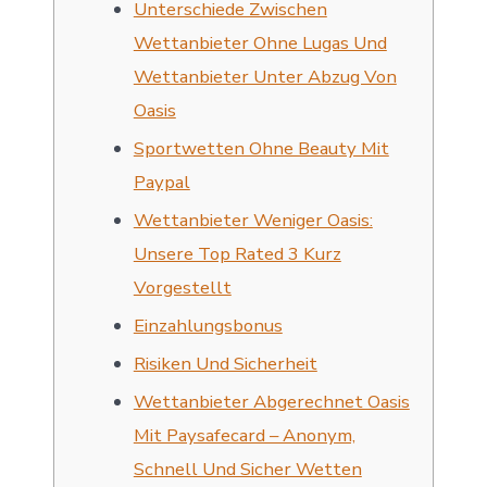
Unterschiede Zwischen
Wettanbieter Ohne Lugas Und
Wettanbieter Unter Abzug Von
Oasis
Sportwetten Ohne Beauty Mit
Paypal
Wettanbieter Weniger Oasis:
Unsere Top Rated 3 Kurz
Vorgestellt
Einzahlungsbonus
Risiken Und Sicherheit
Wettanbieter Abgerechnet Oasis
Mit Paysafecard – Anonym,
Schnell Und Sicher Wetten