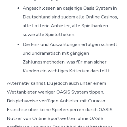
Angeschlossen an dasjenige Oasis System in
Deutschland sind zudem alle Online Casinos,
alle Lotterie Anbieter, alle Spielbanken
sowie alle Spielotheken.
Die Ein- und Auszahlungen erfolgen schnell
und undramatisch mit gängigen
Zahlungsmethoden, was für man sicher
Kunden ein wichtiges Kriterium darstellt.
Alternativ kannst Du jedoch auch unter einem
Wettanbieter weniger OASIS System tippen.
Beispielsweise verfügen Anbieter mit Curacao
Franchise über keine Spielersperren durch OASIS.
Nutzer von Online Sportwetten ohne OASIS