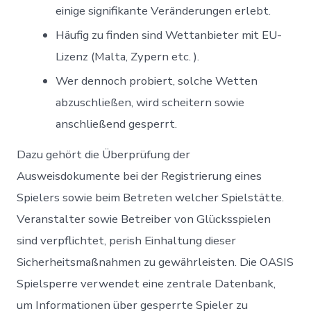
einige signifikante Veränderungen erlebt.
Häufig zu finden sind Wettanbieter mit EU-
Lizenz (Malta, Zypern etc. ).
Wer dennoch probiert, solche Wetten
abzuschließen, wird scheitern sowie
anschließend gesperrt.
Dazu gehört die Überprüfung der
Ausweisdokumente bei der Registrierung eines
Spielers sowie beim Betreten welcher Spielstätte.
Veranstalter sowie Betreiber von Glücksspielen
sind verpflichtet, perish Einhaltung dieser
Sicherheitsmaßnahmen zu gewährleisten. Die OASIS
Spielsperre verwendet eine zentrale Datenbank,
um Informationen über gesperrte Spieler zu