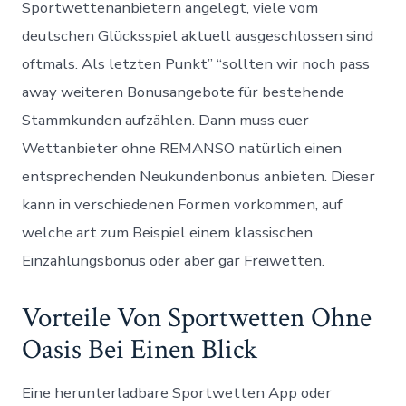
Sportwettenanbietern angelegt, viele vom
deutschen Glücksspiel aktuell ausgeschlossen sind
oftmals. Als letzten Punkt” “sollten wir noch pass
away weiteren Bonusangebote für bestehende
Stammkunden aufzählen. Dann muss euer
Wettanbieter ohne REMANSO natürlich einen
entsprechenden Neukundenbonus anbieten. Dieser
kann in verschiedenen Formen vorkommen, auf
welche art zum Beispiel einem klassischen
Einzahlungsbonus oder aber gar Freiwetten.
Vorteile Von Sportwetten Ohne
Oasis Bei Einen Blick
Eine herunterladbare Sportwetten App oder