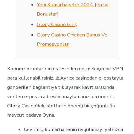
Yeni Kumarhaneler 2024: [en İyi
Bonuslar]
Glory Casino Giriş
Glory Casino Chicken Bonus Ve
Promosyonlar
Konum sorunlarının üstesinden gelmek için bir VPN
para kullanabilirsiniz. ⚠️Ayrıca casinodan e-postayla
gönderilen bağlantıya tıklayarak kayıt sırasında
verilen e-posta adresini onaylamanızı da öneririz.
Glory Casino’deki slotların önemli bir çoğunluğu
mevcut bedava Oyna.
Çevrimiçi kumarhanenin uygulamayı yalnızca