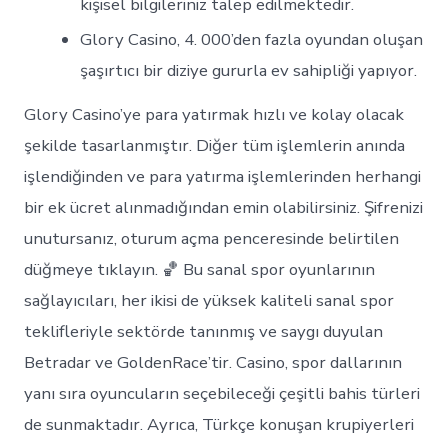
kişisel bilgileriniz talep edilmektedir.
Glory Casino, 4. 000’den fazla oyundan oluşan
şaşırtıcı bir diziye gururla ev sahipliği yapıyor.
Glory Casino’ye para yatırmak hızlı ve kolay olacak
şekilde tasarlanmıştır. Diğer tüm işlemlerin anında
işlendiğinden ve para yatırma işlemlerinden herhangi
bir ek ücret alınmadığından emin olabilirsiniz. Şifrenizi
unutursanız, oturum açma penceresinde belirtilen
düğmeye tıklayın. 🏀 Bu sanal spor oyunlarının
sağlayıcıları, her ikisi de yüksek kaliteli sanal spor
teklifleriyle sektörde tanınmış ve saygı duyulan
Betradar ve GoldenRace’tir. Casino, spor dallarının
yanı sıra oyuncuların seçebileceği çeşitli bahis türleri
de sunmaktadır. Ayrıca, Türkçe konuşan krupiyerleri