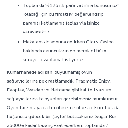
Toplamda %125 ilk para yatırma bonusunuz”
“olacağı için bu fırsatı iyi değerlendirip
paranızı katlamanız fazlasıyla işinize
yarayacaktır.
Makalemizin sonuna gelirken Glory Casino
hakkında oyuncuların en merak ettiği o
soruyu cevaplamak istiyoruz.
Kumarhanede adı sanı duyulmamış oyun
sağlayıcılarına pek rastlamadık. Pragmatic Enjoy,
Evoplay, Wazdan ve Netgame gibi kaliteli yazılım
sağlayıcılarına ta oyunları görebilmeniz mümkündür.
Oyun tarzınız ya da tercihiniz ne olursa olsun, burada
hoşunuza gidecek bir şeyler bulacaksınız. Sugar Run
x5000’e kadar kazanç vaat ederken, toplamda 7