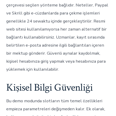
çerçevesi seçilen yönteme bağlıdır. Neteller, Paypal
ve Skrill gibi e-cüzdanlarda para çekme işlemleri
genellikle 24 sewaktu içinde gerçekleştirilir. Resmi
web sitesi kullanılamıyorsa her zaman alternatif bir
bağlantı kullanabilirsiniz. Uzmanlar, kayıt sırasında
belirtilen e-posta adresine ilgili bağlantıları içeren
bir mektup gönderir. Güvenli aynalar kaydolmak,
kişisel hesabınıza giriş yapmak veya hesabınıza para
yüklemek için kullanılabilir.
Kişisel Bilgi Güvenliği
Bu demo modunda slotların tüm temel özellikleri
empieza parametreleri değişmeden kalır. Ek olarak,