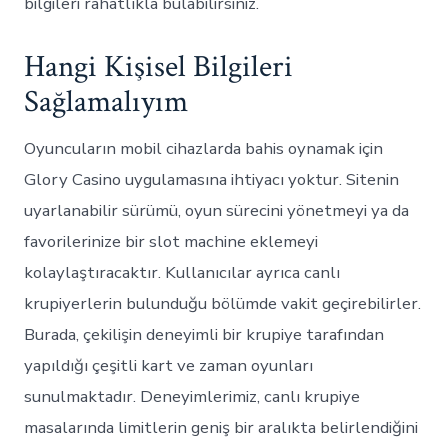
bilgileri rahatlıkla bulabilirsiniz.
Hangi Kişisel Bilgileri
Sağlamalıyım
Oyuncuların mobil cihazlarda bahis oynamak için
Glory Casino uygulamasına ihtiyacı yoktur. Sitenin
uyarlanabilir sürümü, oyun sürecini yönetmeyi ya da
favorilerinize bir slot machine eklemeyi
kolaylaştıracaktır. Kullanıcılar ayrıca canlı
krupiyerlerin bulunduğu bölümde vakit geçirebilirler.
Burada, çekilişin deneyimli bir krupiye tarafından
yapıldığı çeşitli kart ve zaman oyunları
sunulmaktadır. Deneyimlerimiz, canlı krupiye
masalarında limitlerin geniş bir aralıkta belirlendiğini