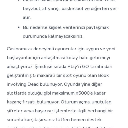
beyzbol, at yarışı, basketbol ve diğerleri yer
alır.
Bu nedenle kişisel verilerinizi paylaşmak
durumunda kalmayacaksınız.
Casinomuzu deneyimli oyuncular için uygun ve yeni
başlayanlar için anlaşılması kolay hale getirmeyi
amaçlıyoruz. Şimdi ise sırada Play’n GO tarafından
geliştirilmiş 5 makaralı bir slot oyunu olan Book
involving Dead bulunuyor. Oyunda yine diğer
slotlarda olduğu gibi maksimum x5000’e kadar
kazanç fırsatı bulunuyor. Oturum açma, unutulan
şifreler veya başarısız işlemlerle ilgili herhangi bir
sorunla karşılaşırsanız lütfen hemen destek