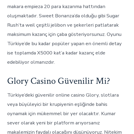
makara empieza 20 para kazanma hattından
oluşmaktadır. Sweet Bonanza’da olduğu gibi Sugar
Rush’ta weil çeşitli jelibon ve şekerleri patlatarak
maksimum kazanç için çaba gösteriyorsunuz. Oyunu
Türkiye’de bu kadar popüler yapan en önemli detay
ise toplamda X5000 kat’a kadar kazanç elde
edebiliyor olmanızdır.
Glory Casino Güvenilir Mi?
Türkiye’deki güvenilir online casino Glory, slotlara
veya büyüleyici bir krupiyenin eşliğinde bahis
oynamak için mükemmel bir yer olacaktır. Kumar
sever olarak yeni bir platform arıyorsanız
makalemizin faydalı olacağını düşünüyoruz. Nitekim