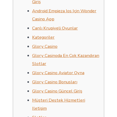
Giriş
Android Empieza Ios Için Wonder
Casino App
Canlı Krupiyeli Oyunlar
Kategoriler
Glory Casino
Glory Casinoda En Çok Kazandıran
Slotlar
Glory Casino Aviator Oyna
Glory Casino Bonusları
Glory Casino Güncel Giriş
Müşteri Destek Hizmetleri
Iletişim