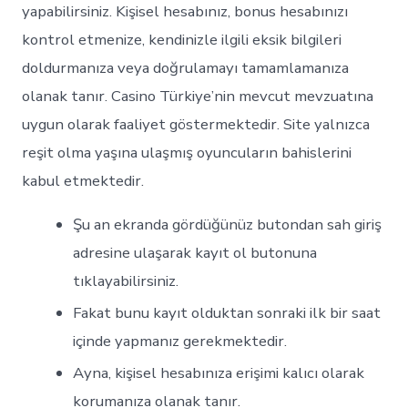
yapabilirsiniz. Kişisel hesabınız, bonus hesabınızı
kontrol etmenize, kendinizle ilgili eksik bilgileri
doldurmanıza veya doğrulamayı tamamlamanıza
olanak tanır. Casino Türkiye’nin mevcut mevzuatına
uygun olarak faaliyet göstermektedir. Site yalnızca
reşit olma yaşına ulaşmış oyuncuların bahislerini
kabul etmektedir.
Şu an ekranda gördüğünüz butondan sah giriş
adresine ulaşarak kayıt ol butonuna
tıklayabilirsiniz.
Fakat bunu kayıt olduktan sonraki ilk bir saat
içinde yapmanız gerekmektedir.
Ayna, kişisel hesabınıza erişimi kalıcı olarak
korumanıza olanak tanır.