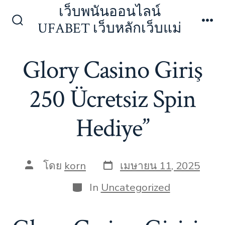
ข้าม
เว็บพนันออนไลน์
ไป
UFABET เว็บหลักเว็บแม่
ปุ่ม
เมนู
ยัง
เปิด
ปิด
เนื้อหา
Glory Casino Giriş
การ
ค้นหา
250 Ücretsiz Spin
Hediye”
วัน
ผู้
โดย
korn
เมษายน 11, 2025
ที่
เขียน
ลง
เรื่อง
หมวด
In
Uncategorized
เรื่อง