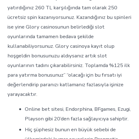
yatırdığınız 260 TL karşılığında tam olarak 250
ücretsiz spin kazanıyorsunuz. Kazandığınız bu spinleri
ise yine Glory casinosunun belirlediği slot
oyunlarında tamamen bedava şekilde
kullanabiliyorsunuz. Glory casinoya kayıt olup
hoşgeldin bonusunuzu aldıysanız artık slot
oyunlarının tadını çıkarabilirsiniz. Toplamda %125 ilk
para yatırma bonusunuz” “olacağı için bu fırsatı iyi
değerlendirip paranızı katlamanız fazlasıyla işinize
yarayacaktır.
Online bet sitesi, Endorphina, BFgames, Ezugi,
Playson gibi 20’den fazla sağlayıcıya sahiptir.
Hiç şüphesiz bunun en büyük sebebi de