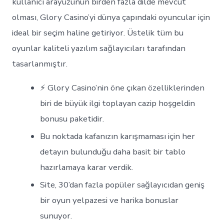
kullanıcı arayüzünün birden fazla dilde mevcut
olması, Glory Casino’yi dünya çapındaki oyuncular için
ideal bir seçim haline getiriyor. Üstelik tüm bu
oyunlar kaliteli yazılım sağlayıcıları tarafından
tasarlanmıştır.
⚡️ Glory Casino’nin öne çıkan özelliklerinden
biri de büyük ilgi toplayan cazip hoşgeldin
bonusu paketidir.
Bu noktada kafanızın karışmaması için her
detayın bulunduğu daha basit bir tablo
hazırlamaya karar verdik.
Site, 30’dan fazla popüler sağlayıcıdan geniş
bir oyun yelpazesi ve harika bonuslar
sunuyor.