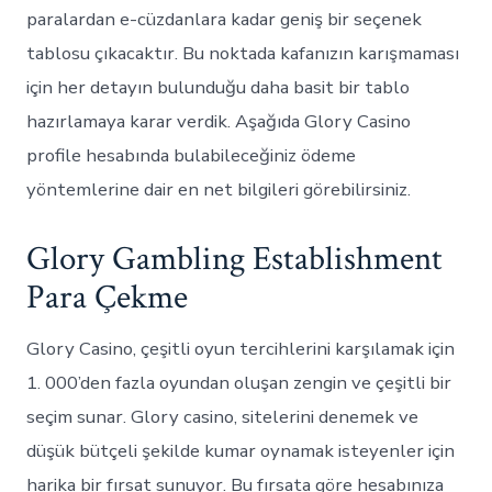
paralardan e-cüzdanlara kadar geniş bir seçenek
tablosu çıkacaktır. Bu noktada kafanızın karışmaması
için her detayın bulunduğu daha basit bir tablo
hazırlamaya karar verdik. Aşağıda Glory Casino
profile hesabında bulabileceğiniz ödeme
yöntemlerine dair en net bilgileri görebilirsiniz.
Glory Gambling Establishment
Para Çekme
Glory Casino, çeşitli oyun tercihlerini karşılamak için
1. 000’den fazla oyundan oluşan zengin ve çeşitli bir
seçim sunar. Glory casino, sitelerini denemek ve
düşük bütçeli şekilde kumar oynamak isteyenler için
harika bir fırsat sunuyor. Bu fırsata göre hesabınıza