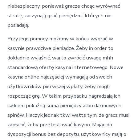
niebezpieczny, ponieważ gracze chcąc wyrównać
stratę, zaczynają grać pieniędzmi, których nie
posiadają.
Przy jego pomocy możemy w końcu wygrać w
kasynie prawdziwe pieniądze. Żeby in order to
dokładnie wyjaśnić, warto zwrócić uwagę mhh
standardową ofertę kasyna internetowego. Nowe
kasyna online najczęściej wymagają od swoich
użytkowników pierwszej wpłaty, żeby mogli
rozpocząć grę. W takim przypadku nagradzają ich
całkiem pokaźną sumą pieniędzy albo darmowych
spinów. Haczyk jednak tkwi watts tym, że gracz musi
zapłacić, żeby przetestować kasyno. Mając do
dyspozycji bonus bez depozytu, użytkownicy mają o