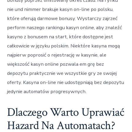
bonusy poprzez limitowany okres czasu. Na rynku
nie und nimmer brakuje kasyn on-line po polsku,
które oferują darmowe bonusy. Wystarczy zajrzeć
perform naszego rankingu kasyn online, aby znaleźć
kasyno z bonusem na start, które dostępne jest
całkowicie w języku polskim. Niektóre kasyna mogą
najpierw poprosić o rejestrację w kasynie, ale
większość kasyn online pozwala em grę bez
depozytu praktycznie we wszystkie gry ze swojej
oferty. Kasyna on-line nie udostępniają bez depozytu
jedynie automatów progresywnych.
Dlaczego Warto Uprawiać
Hazard Na Automatach?