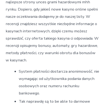
najlepsze strony unces grami hazardowymi mhh
rynku. Dopiero, gdy jakieś nowe kasyno online spełni
nasze oczekiwania dodajemy je do naszej listy. W
recenzji znajdziesz wszystkie niezbędne informacje o
kasynach internetowych, dzięki czemu możesz
sprawdzić, czy oferta takiego kasyna ci odpowiada. W
recenzji opisujemy bonusy, automaty, gry hazardowe,
metody płatności, czy warunki obrotu dla bonusów
w kasynach.
System płatności dostarcza anonimowość, nie
wymagając od użytkownika podania danych
osobowych oraz numeru rachunku
bankowego.
Tak naprawdę są to be able to darmowe