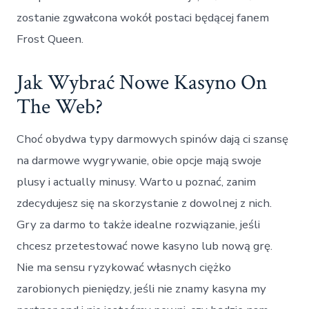
zostanie zgwałcona wokół postaci będącej fanem
Frost Queen.
Jak Wybrać Nowe Kasyno On
The Web?
Choć obydwa typy darmowych spinów dają ci szansę
na darmowe wygrywanie, obie opcje mają swoje
plusy i actually minusy. Warto u poznać, zanim
zdecydujesz się na skorzystanie z dowolnej z nich.
Gry za darmo to także idealne rozwiązanie, jeśli
chcesz przetestować nowe kasyno lub nową grę.
Nie ma sensu ryzykować własnych ciężko
zarobionych pieniędzy, jeśli nie znamy kasyna my