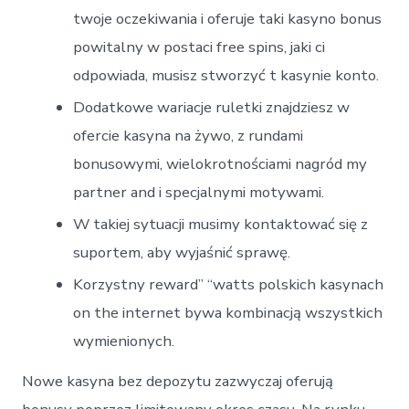
twoje oczekiwania i oferuje taki kasyno bonus
powitalny w postaci free spins, jaki ci
odpowiada, musisz stworzyć t kasynie konto.
Dodatkowe wariacje ruletki znajdziesz w
ofercie kasyna na żywo, z rundami
bonusowymi, wielokrotnościami nagród my
partner and i specjalnymi motywami.
W takiej sytuacji musimy kontaktować się z
suportem, aby wyjaśnić sprawę.
Korzystny reward” “watts polskich kasynach
on the internet bywa kombinacją wszystkich
wymienionych.
Nowe kasyna bez depozytu zazwyczaj oferują