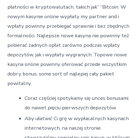
płatności w kryptowalutach, takich jak” “Bitcoin. W
nowym kasynie online wypłaty my partner and i
wpłaty powinny przebiegać sprawnie i bez zbędnych
formalności. Najlepsze nowe kasyna nie powinny też
pobierać żadnych opłat zarówno podczas wpłaty
depozytów, jak i wypłaty wygranych. Topowe nowe
kasyna online powinny oferować przede wszystkim
dobry bonus, some sort of najlepiej cały pakiet
powitalny.
Coraz częściej spotykamy się unces bonusami
do nawet pięciu pierwszych depozytów.
Aby ułatwić Ci grę w wypłacalnych kasynach
internetowych, na naszej stronie
stworzyliśmy specjalny spis kasyn, w którym