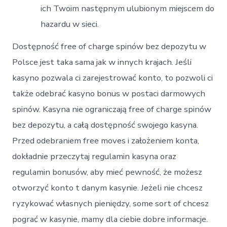
ich Twoim następnym ulubionym miejscem do
hazardu w sieci.
Dostępność free of charge spinów bez depozytu w
Polsce jest taka sama jak w innych krajach. Jeśli
kasyno pozwala ci zarejestrować konto, to pozwoli ci
także odebrać kasyno bonus w postaci darmowych
spinów. Kasyna nie ograniczają free of charge spinów
bez depozytu, a całą dostępność swojego kasyna.
Przed odebraniem free moves i założeniem konta,
dokładnie przeczytaj regulamin kasyna oraz
regulamin bonusów, aby mieć pewność, że możesz
otworzyć konto t danym kasynie. Jeżeli nie chcesz
ryzykować własnych pieniędzy, some sort of chcesz
pograć w kasynie, mamy dla ciebie dobre informacje.