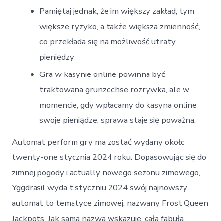
Pamiętaj jednak, że im większy zakład, tym
większe ryzyko, a także większa zmienność,
co przekłada się na możliwość utraty
pieniędzy.
Gra w kasynie online powinna być
traktowana grunzochse rozrywka, ale w
momencie, gdy wpłacamy do kasyna online
swoje pieniądze, sprawa staje się poważna.
Automat perform gry ma zostać wydany około
twenty-one stycznia 2024 roku. Dopasowując się do
zimnej pogody i actually nowego sezonu zimowego,
Yggdrasil wyda t styczniu 2024 swój najnowszy
automat to tematyce zimowej, nazwany Frost Queen
Jackpots. Jak sama nazwa wskazuje, cała fabuła