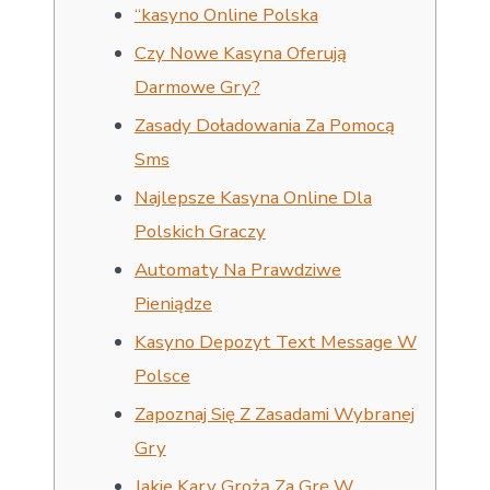
“kasyno Online Polska
Czy Nowe Kasyna Oferują
Darmowe Gry?
Zasady Doładowania Za Pomocą
Sms
Najlepsze Kasyna Online Dla
Polskich Graczy
Automaty Na Prawdziwe
Pieniądze
Kasyno Depozyt Text Message W
Polsce
Zapoznaj Się Z Zasadami Wybranej
Gry
Jakie Kary Grożą Za Grę W