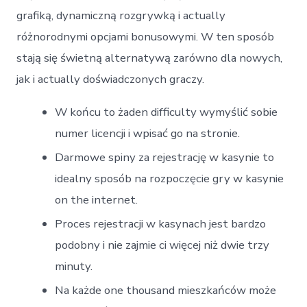
grafiką, dynamiczną rozgrywką i actually
różnorodnymi opcjami bonusowymi. W ten sposób
stają się świetną alternatywą zarówno dla nowych,
jak i actually doświadczonych graczy.
W końcu to żaden difficulty wymyślić sobie
numer licencji i wpisać go na stronie.
Darmowe spiny za rejestrację w kasynie to
idealny sposób na rozpoczęcie gry w kasynie
on the internet.
Proces rejestracji w kasynach jest bardzo
podobny i nie zajmie ci więcej niż dwie trzy
minuty.
Na każde one thousand mieszkańców może