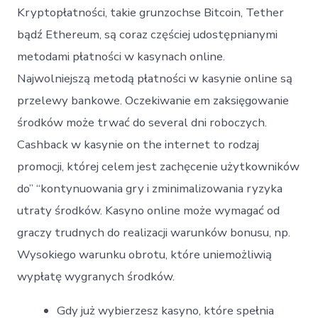
Kryptopłatności, takie grunzochse Bitcoin, Tether
bądź Ethereum, są coraz częściej udostępnianymi
metodami płatności w kasynach online.
Najwolniejszą metodą płatności w kasynie online są
przelewy bankowe. Oczekiwanie em zaksięgowanie
środków może trwać do several dni roboczych.
Cashback w kasynie on the internet to rodzaj
promocji, której celem jest zachęcenie użytkowników
do” “kontynuowania gry i zminimalizowania ryzyka
utraty środków. Kasyno online może wymagać od
graczy trudnych do realizacji warunków bonusu, np.
Wysokiego warunku obrotu, które uniemożliwią
wypłatę wygranych środków.
Gdy już wybierzesz kasyno, które spełnia