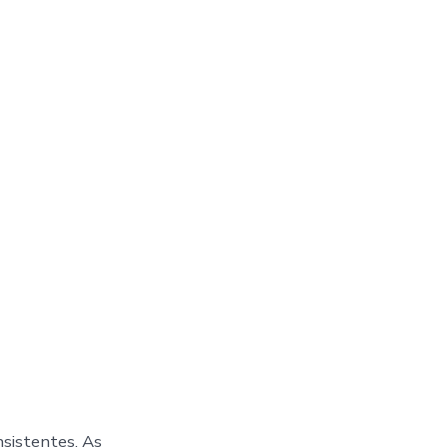
nsistentes. As