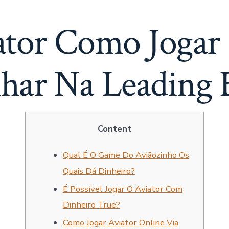
เรื่อง
ator Como Jogar
har Na Leading 
Content
Qual É O Game Do Aviãozinho Os
Quais Dá Dinheiro?
É Possível Jogar O Aviator Com
Dinheiro True?
Como Jogar Aviator Online Via