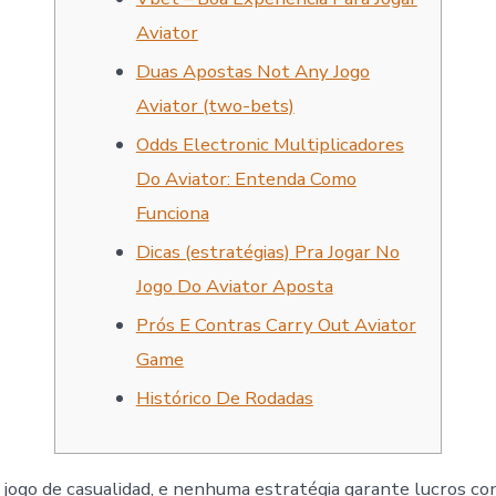
Aviator
Duas Apostas Not Any Jogo
Aviator (two-bets)
Odds Electronic Multiplicadores
Do Aviator: Entenda Como
Funciona
Dicas (estratégias) Pra Jogar No
Jogo Do Aviator Aposta
Prós E Contras Carry Out Aviator
Game
Histórico De Rodadas
 jogo de casualidad, e nenhuma estratégia garante lucros co