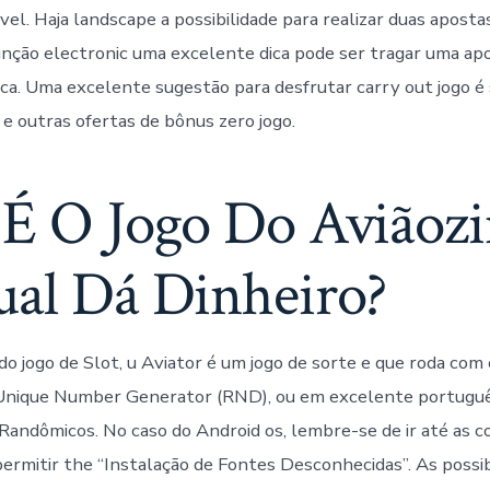
vel. Haja landscape a possibilidade para realizar duas aposta
nção electronic uma excelente dica pode ser tragar uma apo
ca. Uma excelente sugestão para desfrutar carry out jogo é
 e outras ofertas de bônus zero jogo.
 É O Jogo Do Aviãoz
ual Dá Dinheiro?
o jogo de Slot, u Aviator é um jogo de sorte e que roda com 
nique Number Generator (RND), ou em excelente portuguê
andômicos. No caso do Android os, lembre-se de ir até as c
permitir the “Instalação de Fontes Desconhecidas”. As possib