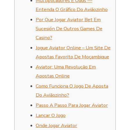
Multiplicadores E Odds —
Entenda O Gráfico Do Aviãozinho
Por Que Jogar Aviator Bet Em
Sucesión De Outros Games De
Casino?
Jogue Aviator Online – Um Site De
Apostas Favorito De Moçambique
Aviator: Uma Revolução Em
Apostas Online
Como Funciona O Jogo De Aposta
Do Aviãozinho?
Passo A Passo Para Jogar Aviator
Lançar O Jogo
Onde Jogar Aviator