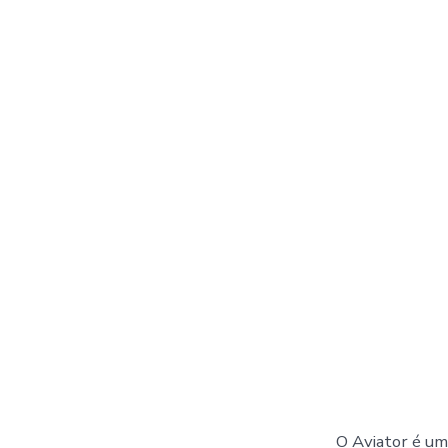
O Aviator é um