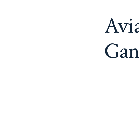
Avi
Gan