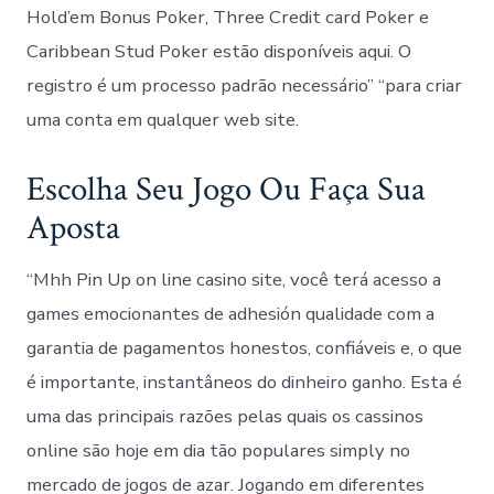
Hold’em Bonus Poker, Three Credit card Poker e
Caribbean Stud Poker estão disponíveis aqui. O
registro é um processo padrão necessário” “para criar
uma conta em qualquer web site.
Escolha Seu Jogo Ou Faça Sua
Aposta
“Mhh Pin Up on line casino site, você terá acesso a
games emocionantes de adhesión qualidade com a
garantia de pagamentos honestos, confiáveis e, o que
é importante, instantâneos do dinheiro ganho. Esta é
uma das principais razões pelas quais os cassinos
online são hoje em dia tão populares simply no
mercado de jogos de azar. Jogando em diferentes