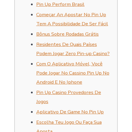
Pin Up Perform Brasil
Começar An Apostar No Pin Up
Tem A Possibilidade De Ser Fácil
Bônus Sobre Rodadas Grátis
Residentes De Quais Países
Podem Jogar Zero Pin-up Casino?
Com O Aplicativo Móvel, Você
Pode Jogar No Cassino Pin Up No
Android E No Iphone
Pin Up Casino Provedores De
Jogos
Aplicativo De Game No Pin Up
Escolha Teu Jogo Ou Faça Sua
Aposta