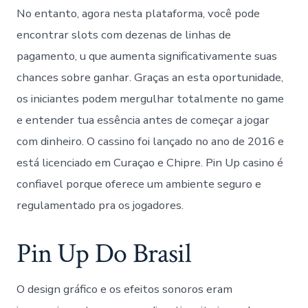
No entanto, agora nesta plataforma, você pode
encontrar slots com dezenas de linhas de
pagamento, u que aumenta significativamente suas
chances sobre ganhar. Graças an esta oportunidade,
os iniciantes podem mergulhar totalmente no game
e entender tua essência antes de começar a jogar
com dinheiro. O cassino foi lançado no ano de 2016 e
está licenciado em Curaçao e Chipre. Pin Up casino é
confiavel porque oferece um ambiente seguro e
regulamentado pra os jogadores.
Pin Up Do Brasil
O design gráfico e os efeitos sonoros eram