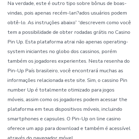
Na verdade, este é outro tipo sobre bônus de boas-
vindas, pois apenas recém-lan?ados usuários podem
obtê-lo. As instruções abaixo” “descrevem como você
tem a possibilidade de obter rodadas grátis no Casino
Pin Up. Esta plataforma atrai não apenas operating-
system iniciantes no globo dos cassinos, porém
também os jogadores experientes. Nesta resenha do
Pin-Up País brasileiro, você encontrará muchas as
informações relacionada este site. Sim, o cassino Pin
number Up é totalmente otimizado para jogos
móveis, assim como os jogadores podem acessar the
plataforma em teus dispositivos móveis, incluindo
smartphones e capsules. O Pin-Up on line casino
oferece um app para download e também é acessível
através do navegador móvel.