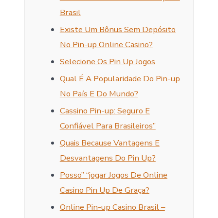
Brasil
Existe Um Bônus Sem Depósito
No Pin-up Online Casino?
Selecione Os Pin Up Jogos
Qual É A Popularidade Do Pin-up
No País E Do Mundo?
Cassino Pin-up: Seguro E
Confiável Para Brasileiros”
Quais Because Vantagens E
Desvantagens Do Pin Up?
Posso” “jogar Jogos De Online
Casino Pin Up De Graça?
Online Pin-up Casino Brasil –