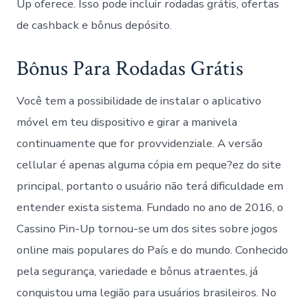
Up oferece. Isso pode incluir rodadas grátis, ofertas
de cashback e bônus depósito.
Bônus Para Rodadas Grátis
Você tem a possibilidade de instalar o aplicativo
móvel em teu dispositivo e girar a manivela
continuamente que for provvidenziale. A versão
cellular é apenas alguma cópia em peque?ez do site
principal, portanto o usuário não terá dificuldade em
entender exista sistema. Fundado no ano de 2016, o
Cassino Pin-Up tornou-se um dos sites sobre jogos
online mais populares do País e do mundo. Conhecido
pela segurança, variedade e bônus atraentes, já
conquistou uma legião para usuários brasileiros. No