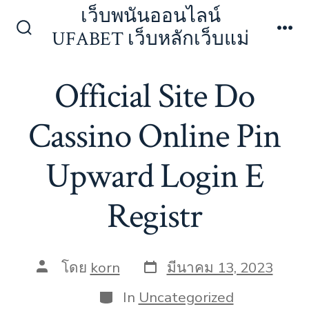
ข้าม
เว็บพนันออนไลน์
ไป
UFABET เว็บหลักเว็บแม่
ปุ่ม
เมนู
ยัง
เปิด
ปิด
เนื้อหา
Official Site Do
การ
ค้นหา
Cassino Online Pin
Upward Login E
Registr
วัน
ผู้
โดย
korn
มีนาคม 13, 2023
ที่
เขียน
ลง
เรื่อง
หมวด
In
Uncategorized
เรื่อง