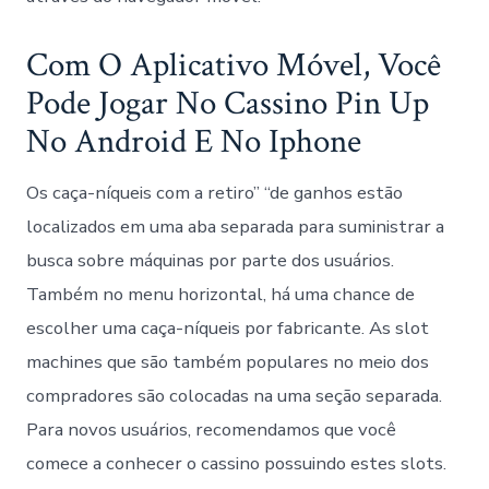
Com O Aplicativo Móvel, Você
Pode Jogar No Cassino Pin Up
No Android E No Iphone
Os caça-níqueis com a retiro” “de ganhos estão
localizados em uma aba separada para suministrar a
busca sobre máquinas por parte dos usuários.
Também no menu horizontal, há uma chance de
escolher uma caça-níqueis por fabricante. As slot
machines que são também populares no meio dos
compradores são colocadas na uma seção separada.
Para novos usuários, recomendamos que você
comece a conhecer o cassino possuindo estes slots.