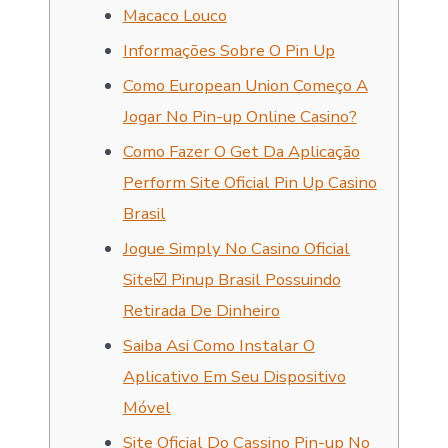
Macaco Louco
Informações Sobre O Pin Up
Como European Union Começo A
Jogar No Pin-up Online Casino?
Como Fazer O Get Da Aplicação
Perform Site Oficial Pin Up Casino
Brasil
Jogue Simply No Casino Oficial
Site☑️ Pinup Brasil Possuindo
Retirada De Dinheiro
Saiba Asi Como Instalar O
Aplicativo Em Seu Dispositivo
Móvel
Site Oficial Do Cassino Pin-up No