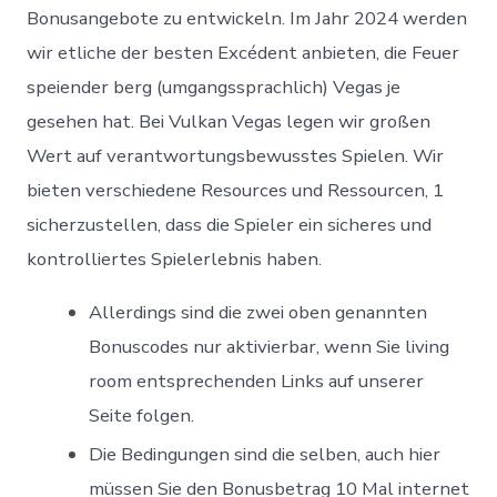
Bonusangebote zu entwickeln. Im Jahr 2024 werden
wir etliche der besten Excédent anbieten, die Feuer
speiender berg (umgangssprachlich) Vegas je
gesehen hat. Bei Vulkan Vegas legen wir großen
Wert auf verantwortungsbewusstes Spielen. Wir
bieten verschiedene Resources und Ressourcen, 1
sicherzustellen, dass die Spieler ein sicheres und
kontrolliertes Spielerlebnis haben.
Allerdings sind die zwei oben genannten
Bonuscodes nur aktivierbar, wenn Sie living
room entsprechenden Links auf unserer
Seite folgen.
Die Bedingungen sind die selben, auch hier
müssen Sie den Bonusbetrag 10 Mal internet