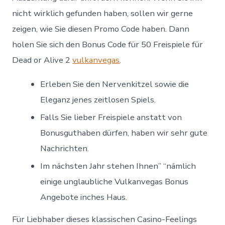
nicht wirklich gefunden haben, sollen wir gerne
zeigen, wie Sie diesen Promo Code haben. Dann
holen Sie sich den Bonus Code für 50 Freispiele für
Dead or Alive 2
vulkanvegas
.
Erleben Sie den Nervenkitzel sowie die
Eleganz jenes zeitlosen Spiels.
Falls Sie lieber Freispiele anstatt von
Bonusguthaben dürfen, haben wir sehr gute
Nachrichten.
Im nächsten Jahr stehen Ihnen” “nämlich
einige unglaubliche Vulkanvegas Bonus
Angebote inches Haus.
Für Liebhaber dieses klassischen Casino-Feelings