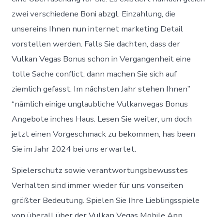
zwei verschiedene Boni abzgl. Einzahlung, die
unsereins Ihnen nun internet marketing Detail
vorstellen werden. Falls Sie dachten, dass der
Vulkan Vegas Bonus schon in Vergangenheit eine
tolle Sache conflict, dann machen Sie sich auf
ziemlich gefasst. Im nächsten Jahr stehen Ihnen”
“nämlich einige unglaubliche Vulkanvegas Bonus
Angebote inches Haus. Lesen Sie weiter, um doch
jetzt einen Vorgeschmack zu bekommen, has been
Sie im Jahr 2024 bei uns erwartet.
Spielerschutz sowie verantwortungsbewusstes
Verhalten sind immer wieder für uns vonseiten
größter Bedeutung. Spielen Sie Ihre Lieblingsspiele
von überall über der Vulkan Vegas Mobile App.