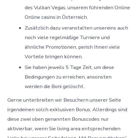
des Vulkan Vegas, unserem führenden Online
Online casino in Österreich.
Zusätzlich dazu veranstalten unsereins auch
noch viele regelmäßige Turniere und
ähnliche Promotionen, perish Ihnen viele
Vorteile bringen können.
Sie haben jeweils 5 Tage Zeit, um diese
Bedingungen zu erreichen, ansonsten
werden die Boni gelöscht.
Gerne unterbreiten wir Besuchern unserer Seite
irgendeinen solch exklusiven Bonus. Allerdings sind
diese zwei oben genannten Bonuscodes nur
aktivierbar, wenn Sie living area entsprechenden