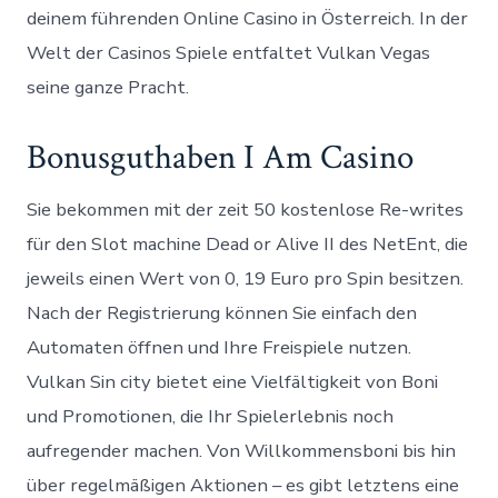
deinem führenden Online Casino in Österreich. In der
Welt der Casinos Spiele entfaltet Vulkan Vegas
seine ganze Pracht.
Bonusguthaben I Am Casino
Sie bekommen mit der zeit 50 kostenlose Re-writes
für den Slot machine Dead or Alive II des NetEnt, die
jeweils einen Wert von 0, 19 Euro pro Spin besitzen.
Nach der Registrierung können Sie einfach den
Automaten öffnen und Ihre Freispiele nutzen.
Vulkan Sin city bietet eine Vielfältigkeit von Boni
und Promotionen, die Ihr Spielerlebnis noch
aufregender machen. Von Willkommensboni bis hin
über regelmäßigen Aktionen – es gibt letztens eine