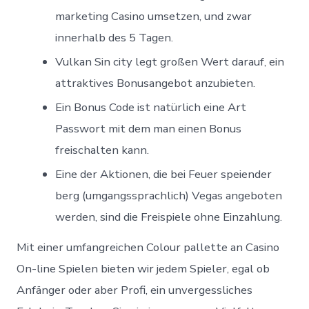
marketing Casino umsetzen, und zwar
innerhalb des 5 Tagen.
Vulkan Sin city legt großen Wert darauf, ein
attraktives Bonusangebot anzubieten.
Ein Bonus Code ist natürlich eine Art
Passwort mit dem man einen Bonus
freischalten kann.
Eine der Aktionen, die bei Feuer speiender
berg (umgangssprachlich) Vegas angeboten
werden, sind die Freispiele ohne Einzahlung.
Mit einer umfangreichen Colour pallette an Casino
On-line Spielen bieten wir jedem Spieler, egal ob
Anfänger oder aber Profi, ein unvergessliches