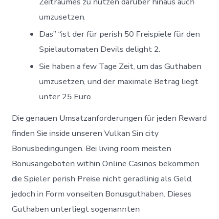
Zeitraumes zu nutzen darüber hinaus auch
umzusetzen.
Das” “ist der für perish 50 Freispiele für den
Spielautomaten Devils delight 2.
Sie haben a few Tage Zeit, um das Guthaben
umzusetzen, und der maximale Betrag liegt
unter 25 Euro.
Die genauen Umsatzanforderungen für jeden Reward
finden Sie inside unseren Vulkan Sin city
Bonusbedingungen. Bei living room meisten
Bonusangeboten within Online Casinos bekommen
die Spieler perish Preise nicht geradlinig als Geld,
jedoch in Form vonseiten Bonusguthaben. Dieses
Guthaben unterliegt sogenannten