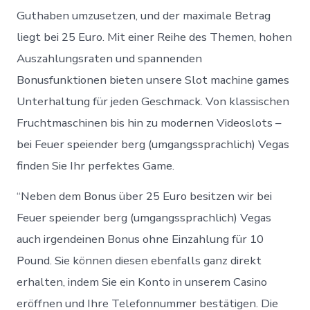
Guthaben umzusetzen, und der maximale Betrag
liegt bei 25 Euro. Mit einer Reihe des Themen, hohen
Auszahlungsraten und spannenden
Bonusfunktionen bieten unsere Slot machine games
Unterhaltung für jeden Geschmack. Von klassischen
Fruchtmaschinen bis hin zu modernen Videoslots –
bei Feuer speiender berg (umgangssprachlich) Vegas
finden Sie Ihr perfektes Game.
“Neben dem Bonus über 25 Euro besitzen wir bei
Feuer speiender berg (umgangssprachlich) Vegas
auch irgendeinen Bonus ohne Einzahlung für 10
Pound. Sie können diesen ebenfalls ganz direkt
erhalten, indem Sie ein Konto in unserem Casino
eröffnen und Ihre Telefonnummer bestätigen. Die