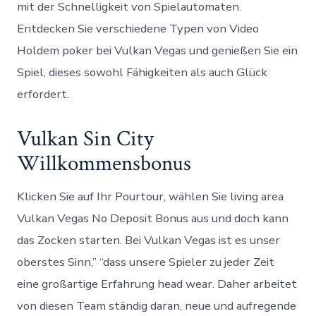
mit der Schnelligkeit von Spielautomaten.
Entdecken Sie verschiedene Typen von Video
Holdem poker bei Vulkan Vegas und genießen Sie ein
Spiel, dieses sowohl Fähigkeiten als auch Glück
erfordert.
Vulkan Sin City
Willkommensbonus
Klicken Sie auf Ihr Pourtour, wählen Sie living area
Vulkan Vegas No Deposit Bonus aus und doch kann
das Zocken starten. Bei Vulkan Vegas ist es unser
oberstes Sinn,” “dass unsere Spieler zu jeder Zeit
eine großartige Erfahrung head wear. Daher arbeitet
von diesen Team ständig daran, neue und aufregende