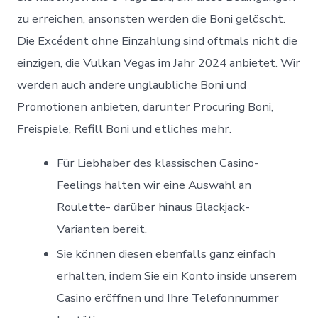
zu erreichen, ansonsten werden die Boni gelöscht.
Die Excédent ohne Einzahlung sind oftmals nicht die
einzigen, die Vulkan Vegas im Jahr 2024 anbietet. Wir
werden auch andere unglaubliche Boni und
Promotionen anbieten, darunter Procuring Boni,
Freispiele, Refill Boni und etliches mehr.
Für Liebhaber des klassischen Casino-
Feelings halten wir eine Auswahl an
Roulette- darüber hinaus Blackjack-
Varianten bereit.
Sie können diesen ebenfalls ganz einfach
erhalten, indem Sie ein Konto inside unserem
Casino eröffnen und Ihre Telefonnummer