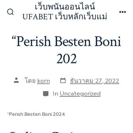
ข้าม
เว็บพนันออนไลน์
ไป
UFABET เว็บหลักเว็บแม่
ปุ่ม
เมนู
ยัง
เปิด
ปิด
เนื้อหา
“Perish Besten Boni
การ
ค้นหา
202
วัน
ผู้
โดย
korn
ธันวาคม 27, 2022
ที่
เขียน
ลง
เรื่อง
หมวด
In
Uncategorized
เรื่อง
“Perish Besten Boni 2024