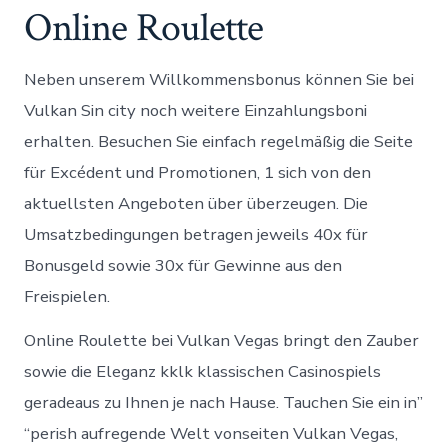
Online Roulette
Neben unserem Willkommensbonus können Sie bei
Vulkan Sin city noch weitere Einzahlungsboni
erhalten. Besuchen Sie einfach regelmäßig die Seite
für Excédent und Promotionen, 1 sich von den
aktuellsten Angeboten über überzeugen. Die
Umsatzbedingungen betragen jeweils 40x für
Bonusgeld sowie 30x für Gewinne aus den
Freispielen.
Online Roulette bei Vulkan Vegas bringt den Zauber
sowie die Eleganz kklk klassischen Casinospiels
geradeaus zu Ihnen je nach Hause. Tauchen Sie ein in”
“perish aufregende Welt vonseiten Vulkan Vegas,