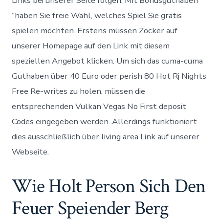
Links bei unserer Seite folgen. Mit Bonusguthaben”
“haben Sie freie Wahl, welches Spiel Sie gratis
spielen möchten. Erstens müssen Zocker auf
unserer Homepage auf den Link mit diesem
speziellen Angebot klicken. Um sich das cuma-cuma
Guthaben über 40 Euro oder perish 80 Hot Rj Nights
Free Re-writes zu holen, müssen die
entsprechenden Vulkan Vegas No First deposit
Codes eingegeben werden. Allerdings funktioniert
dies ausschließlich über living area Link auf unserer
Webseite.
Wie Holt Person Sich Den
Feuer Speiender Berg