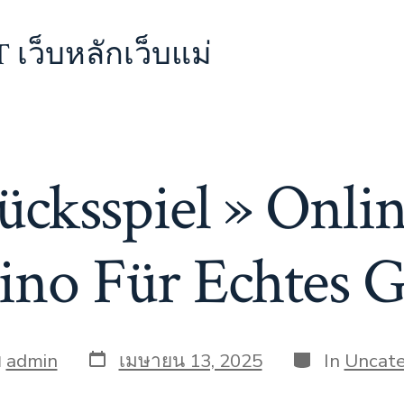
เว็บหลักเว็บแม่
ücksspiel » Onli
sino Für Echtes G
วัน
หมวด
ย
admin
เมษายน 13, 2025
In
Uncate
ที่
ลง