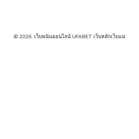
เรื่อง
© 2026
เว็บพนันออนไลน์ UFABET เว็บหลักเว็บแม่